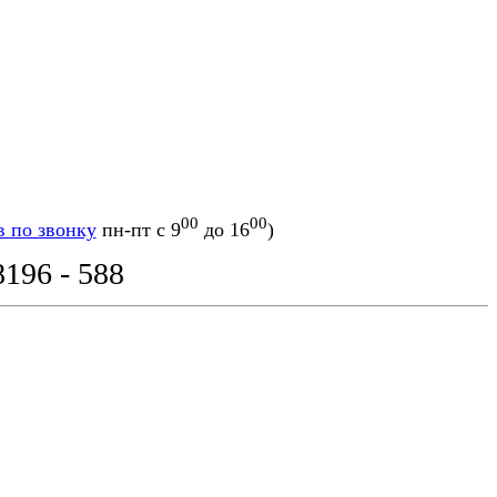
00
00
в по звонку
пн-пт с 9
до 16
)
8196 - 588