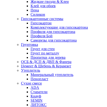
Жидкие гвозди & Клеи
Клей для обоев
Пена
Силикон
Гипсокартонные системы
Гипсокартон
Комплектующие для гипсокартона
Профиля для гипсокартона
Профиля Бой
Саморезы для гипсокартона
Грунтовка
Грунт для стен
Грунт по металлу
Пропитки для дерева
ОСБ & ДСП & ДВП & Фанера
Цемент & Щебень & Керамзит
Утеплитель
Минеральный утеплитель
Пенопласт
Сухие смеси
ADA
Старатели
Кнауф
SEMIN
ЛИТОКС