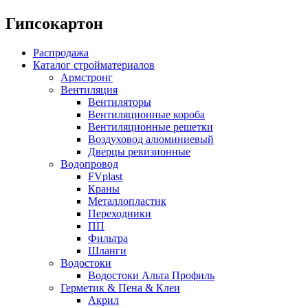
Гипсокартон
Распродажа
Каталог стройматериалов
Армстронг
Вентиляция
Вентиляторы
Вентиляционные короба
Вентиляционные решетки
Воздуховод алюминиевый
Дверцы ревизионные
Водопровод
FVplast
Краны
Металлопластик
Переходники
ПП
Фильтра
Шланги
Водостоки
Водостоки Альта Профиль
Герметик & Пена & Клеи
Акрил