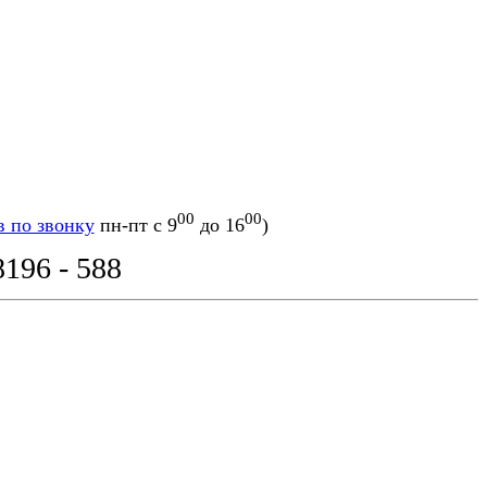
00
00
в по звонку
пн-пт с 9
до 16
)
8196 - 588