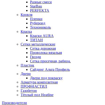
Разные смеси
StarBau
PERFEKTA
Кровля
Пленки
Рубероид
Технониколь
Краска
Краски AURA
ТИТАН
Сетки металлические
Сетка дорожная
Проволока вязальая
Гвозди
Сетка просечная, рабица.
Пластик
Сайдинг Альта Профиль
Двери
Двери под покраску
Арматура композитная
ПРОФНАСТИЛ
Газобетон
Тёплый пол Heatline
Производители