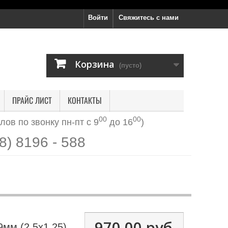
Войти
Свяжитесь с нами
Корзина
(пусто)
ПРАЙС ЛИСТ
КОНТАКТЫ
00
00
лов по звонку
пн-пт с 9
до 16
)
8) 8196 - 588
970,00 руб
мм (2,5х1,25)