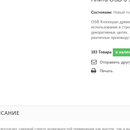
Состояние:
Новый то
OSB Kronospan древе
использования в стро
декоративных целях, 
различных производс
183
Товара
в нали
Отправить друг
Печать
ИСАНИЕ
едлагает широкий спектр возможностей применения как внутри, так и 