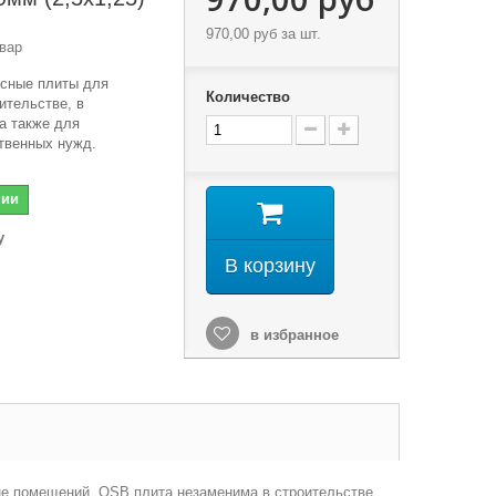
970,00 руб
за шт.
вар
сные плиты для
Количество
ительстве, в
а также для
твенных нужд.
чии
у
В корзину
в избранное
вне помещений. OSB плита незаменима в строительстве