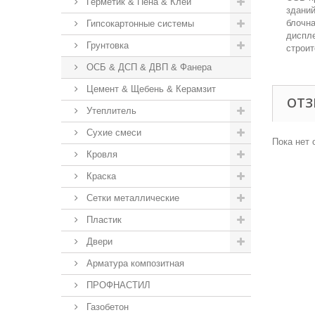
Герметик & Пена & Клеи
зданий
блочна
Гипсокартонные системы
диспле
Грунтовка
строит
ОСБ & ДСП & ДВП & Фанера
Цемент & Щебень & Керамзит
ОТ
Утеплитель
Сухие смеси
Пока нет 
Кровля
Краска
Сетки металлические
Пластик
Двери
Арматура композитная
ПРОФНАСТИЛ
Газобетон