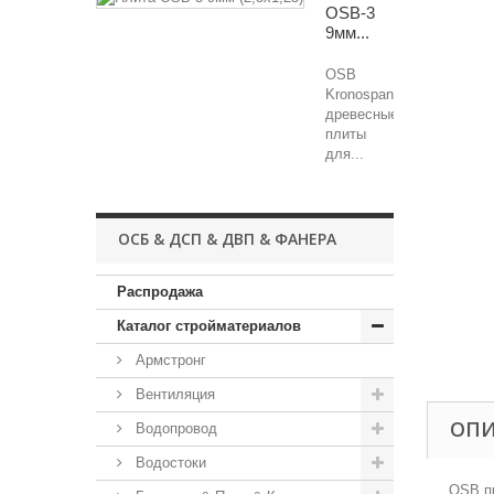
OSB-3
9мм...
OSB
Kronospan
древесные
плиты
для...
ОСБ & ДСП & ДВП & ФАНЕРА
Распродажа
Каталог стройматериалов
Армстронг
Вентиляция
ОП
Водопровод
Водостоки
OSB пр